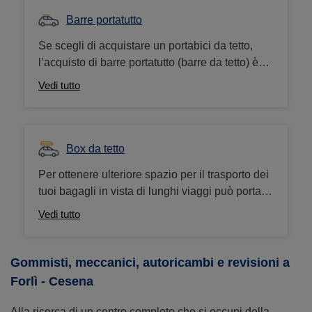
portabici posteriori e portabici da gancio traino
Barre portatutto
Se scegli di acquistare un portabici da tetto,
l’acquisto di barre portatutto (barre da tetto) è
indispensabile. In realtà, non solo per
Vedi tutto
agganciare il portabici auto ma anche per
portasci e box da tetto.
Box da tetto
Per ottenere ulteriore spazio per il trasporto dei
tuoi bagagli in vista di lunghi viaggi può portare
utile un box da tetto. Questo offre spazio
Vedi tutto
sufficiente per bagagli, attrezzatura da sci e
oggetti ingombranti.
Gommisti, meccanici, autoricambi e revisioni a
Forlì - Cesena
Alla ricerca di un centro completo che si occupi della