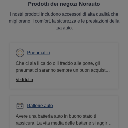
Prodotti dei negozi Norauto
I nostri prodotti includono accessori di alta qualità che
migliorano il comfort, la sicurezza e le prestazioni della
tua auto.
Pneumatici
Che ci sia il caldo o il freddo alle porte, gli
pneumatici saranno sempre un buon acquisto.
Da noi trovi moltissimi pneumatici 4 stagioni,
Vedi tutto
pneumatici invernali e pneumatici estivi delle
migliori marche. Effettua il montaggio
nell’officina Norauto più vicina a te.
Batterie auto
Avere una batteria auto in buono stato ti
rassicura. La vita media delle batterie si aggiro