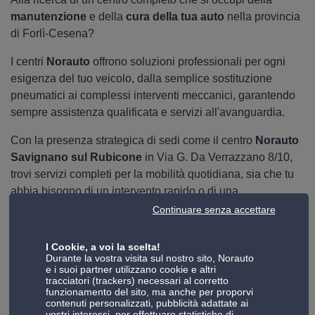
manutenzione
e della
cura della tua auto
nella provincia
di Forlì-Cesena?
I centri
Norauto
offrono soluzioni professionali per ogni
esigenza del tuo veicolo, dalla semplice sostituzione
pneumatici ai complessi interventi meccanici, garantendo
sempre assistenza qualificata e servizi all'avanguardia.
Con la presenza strategica di sedi come il centro
Norauto
Savignano sul Rubicone
in Via G. Da Verrazzano 8/10,
trovi servizi completi per la mobilità quotidiana, sia che tu
abbia bisogno di un intervento rapido o di una
manutenzione programmata per la tua auto.
Continuare senza accettare
La nostra rete di
officine specializzate
nella provincia
I Cookie, a voi la scelta!
romagnola ti garantisce sempre la massima competenza
Durante la vostra visita sul nostro sito, Norauto
tecnica e un'ampia gamma di servizi per mantenere il tuo
e i suoi partner utilizzano cookie e altri
tracciatori (trackers) necessari al corretto
veicolo in perfetta efficienza.
funzionamento del sito, ma anche per proporvi
contenuti personalizzati, pubblicità adattate ai
vostri interessi, per effettuare statistiche di