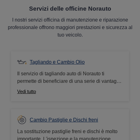
Servizi delle officine Norauto
I nostri servizi officina di manutenzione e riparazione
professionale offrono maggiori prestazioni e sicurezza al
tuo veicolo.
Tagliando e Cambio Olio
Il servizio di tagliando auto di Norauto ti
permette di beneficiare di una serie di vantaggi:
un servizio completo da parte dei nostri
Vedi tutto
specialisti della manutenzione auto,
l'applicazione rigorosa delle raccomandazioni
contenute nel libretto di manutenzione, un
prezzo conveniente, un servizio garantito dal
Cambio Pastiglie e Dischi freni
costruttore (casa madre).
La sostituzione pastiglie freni e dischi è molto
importante. L'ispezione e la manutenzione