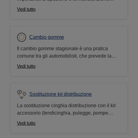
regolari dei freni ne garantiscono prestazioni e
Vedi tutto
funzionalità ottimali. L'usura dei freni o parti
difettose possono portare a situazioni
pericolose. Pertanto, è importante controllarli
regolarmente.
Cambio gomme
Il cambio gomme stagionale è una pratica
comune tra gli automobilisti, che prevede la
sostituzione delle gomme invernali con quelle
Vedi tutto
estive, o viceversa, in base alle condizioni
atmosferiche attuali.
Sostituzione kit distribuzione
La sostituzione cinghia distribuzione con il kit
accessorio (tendicinghia, pulegge, pompe
acqua) contribuisce a prolungare la vita del
Vedi tutto
motore e a garantire la sicurezza del veicolo.