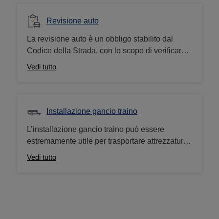
Revisione auto
La revisione auto è un obbligo stabilito dal
Codice della Strada, con lo scopo di verificare
la sicurezza del veicolo, il livello di emissioni
Vedi tutto
inquinanti e il rumore prodotto. Il centro
revisioni auto Norauto offre servizi di revisione
ministeriale anche per veicoli a metano, GPL o
elettrici.
Installazione gancio traino
L’installazione gancio traino può essere
estremamente utile per trasportare attrezzature
ingombranti, come portabici da gancio traino e
Vedi tutto
rimorchi. In aggiunta, puoi richiedere
l’omologazione del gancio traino ad un costo
aggiuntivo di 99,95€.