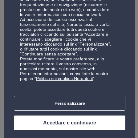
frequentazione e di navigazione (misurare le
prestazioni del nostro sito web), e condividere
Servizi gommista Norauto a Forlì-Cesena
le vostre informazioni con i social network.
Nel territorio di
Forlì-Cesena
, il servizio di
gommista
Ad eccezione dei cookie essenziali al
funzionamento del sito, Norauto lascia a voi la
Norauto
risponde a tutte le esigenze legate agli
scelta: potete accettare tutti questi cookie e
pneumatici della tua auto, offrendo interventi professionali
tracciatori cliccando sul pulsante “Accettare e
continuare”, scegliere i cookie che vi
che spaziano dal semplice
montaggio pneumatici
fino
interessano cliccando sul link "Personalizzare”,
alle operazioni più specialistiche come la
convergenza
e
o rifiutare tutti i cookie cliccando sul link
"Continuare senza accettare”.
la
bilanciatura ruote
.
Potete modificare le vostre preferenze, e in
particolare ritirare il vostro consenso, in
Affidandoti ai nostri esperti di Savignano sul Rubicone,
qualsiasi momento, sul nostro sito web.
Per ulteriori informazioni, consultate la nostra
potrai scegliere tra un'ampia gamma di
pneumatici di
pagina “
Politica sui cookies Norauto.it
”.
qualità
delle migliori marche come Michelin, Pirelli e
Goodyear, con la possibilità di optare per soluzioni
stagionali specifiche –
gomme invernali
per affrontare in
Personalizzare
sicurezza le temperature più rigide o
pneumatici estivi
per
la massima tenuta di strada nei mesi caldi – oppure per
versatili
pneumatici 4 stagioni
che garantiscono ottime
Accettare e continuare
prestazioni in ogni condizione climatica della Romagna.