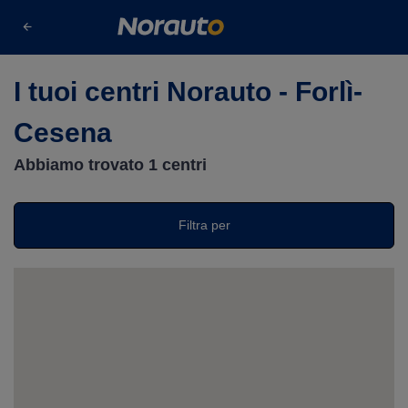
s
Cerca un centro
Forlì-Cesena
I tuoi centri Norauto - Forlì-
Cesena
Abbiamo trovato
1
centri
Filtra per