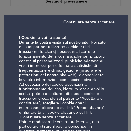
Prenota in pochi clic la Revisione per la tua vettura senza
Continuare senza accettare
perdere tempo!
Appuntamenti dal lunedì al venerdì, disponibile anche il
I Cookie, a voi la scelta!
servizio di pre-revisione.
Durante la vostra visita sul nostro sito, Norauto
e i suoi partner utilizzano cookie e altri
tracciatori (trackers) necessari al corretto
Maggiori informazioni
funzionamento del sito, ma anche per proporvi
contenuti personalizzati, pubblicità adattate ai
vostri interessi, per effettuare statistiche di
frequentazione e di navigazione (misurare le
prestazioni del nostro sito web), e condividere
le vostre informazioni con i social network.
Ad eccezione dei cookie essenziali al
funzionamento del sito, Norauto lascia a voi la
Recenti recensioni del centro Norauto
scelta: potete accettare tutti questi cookie e
tracciatori cliccando sul pulsante “Accettare e
Mantova
continuare”, scegliere i cookie che vi
interessano cliccando sul link "Personalizzare”,
o rifiutare tutti i cookie cliccando sul link
4.5
"Continuare senza accettare”.
Potete modificare le vostre preferenze, e in
178 clienti hanno assegnato un punteggio a
particolare ritirare il vostro consenso, in
questo Centro Norauto
qualsiasi momento, sul nostro sito web.