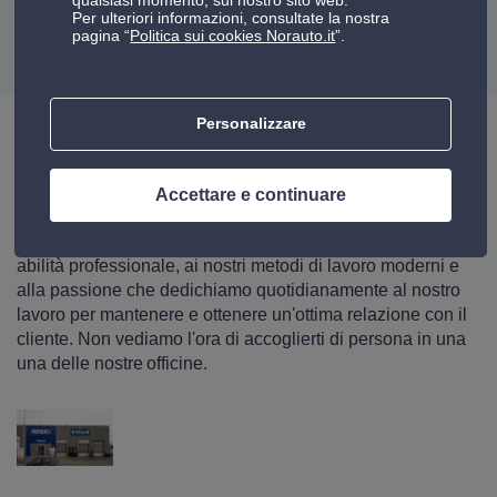
Per ulteriori informazioni, consultate la nostra
pagina “
Politica sui cookies Norauto.it
”.
VEDI LE RECENSIONI
Personalizzare
Scopri la nostra officina a Curtatone
Accettare e continuare
Scopri maggiori informazioni sul nostro centro a Curtatone.
Con un semplice clic potrai dare un'occhiata alla nostra
abilità professionale, ai nostri metodi di lavoro moderni e
alla passione che dedichiamo quotidianamente al nostro
lavoro per mantenere e ottenere un'ottima relazione con il
cliente. Non vediamo l'ora di accoglierti di persona in una
una delle nostre officine.