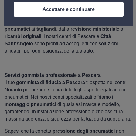
possa occuparsi della tua vettura a 360 gradi? Norauto ti
Accettare e continuare
offre una gamma completa di servizi professionali per la
manutenzione e riparazione del tuo veicolo. Dai
pneumatici
ai
tagliandi
, dalla
revisione ministeriale
ai
ricambi originali
, i nostri centri di Pescara e
Città
Sant'Angelo
sono pronti ad accoglierti con soluzioni
affidabili per ogni esigenza della tua auto.
Servizi gommista professionale a Pescara
Il tuo
gommista di fiducia a Pescara
ti aspetta nei centri
Norauto per prendersi cura di tutti gli aspetti legati ai tuoi
pneumatici. Nei nostri centri specializzati offriamo il
montaggio pneumatici
di qualsiasi marca e modello,
garantendo un'installazione professionale che assicura
massima aderenza e sicurezza per la tua guida quotidiana.
Sapevi che la corretta
pressione degli pneumatici
non