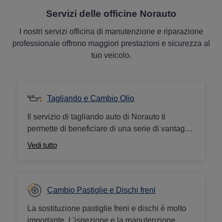
Servizi delle officine Norauto
I nostri servizi officina di manutenzione e riparazione
professionale offrono maggiori prestazioni e sicurezza al
tuo veicolo.
Tagliando e Cambio Olio
Il servizio di tagliando auto di Norauto ti
permette di beneficiare di una serie di vantaggi:
un servizio completo da parte dei nostri
Vedi tutto
specialisti della manutenzione auto,
l'applicazione rigorosa delle raccomandazioni
contenute nel libretto di manutenzione, un
prezzo conveniente, un servizio garantito dal
Cambio Pastiglie e Dischi freni
costruttore (casa madre).
La sostituzione pastiglie freni e dischi è molto
importante. L'ispezione e la manutenzione