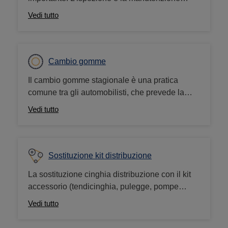
regolari dei freni ne garantiscono prestazioni e
Vedi tutto
funzionalità ottimali. L'usura dei freni o parti
difettose possono portare a situazioni
pericolose. Pertanto, è importante controllarli
regolarmente.
Cambio gomme
Il cambio gomme stagionale è una pratica
comune tra gli automobilisti, che prevede la
sostituzione delle gomme invernali con quelle
Vedi tutto
estive, o viceversa, in base alle condizioni
atmosferiche attuali.
Sostituzione kit distribuzione
La sostituzione cinghia distribuzione con il kit
accessorio (tendicinghia, pulegge, pompe
acqua) contribuisce a prolungare la vita del
Vedi tutto
motore e a garantire la sicurezza del veicolo.