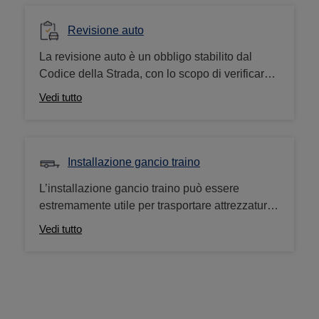
Revisione auto
La revisione auto è un obbligo stabilito dal
Codice della Strada, con lo scopo di verificare
la sicurezza del veicolo, il livello di emissioni
Vedi tutto
inquinanti e il rumore prodotto. Il centro
revisioni auto Norauto offre servizi di revisione
ministeriale anche per veicoli a metano, GPL o
elettrici.
Installazione gancio traino
L’installazione gancio traino può essere
estremamente utile per trasportare attrezzature
ingombranti, come portabici da gancio traino e
Vedi tutto
rimorchi. In aggiunta, puoi richiedere
l’omologazione del gancio traino ad un costo
aggiuntivo di 99,95€.