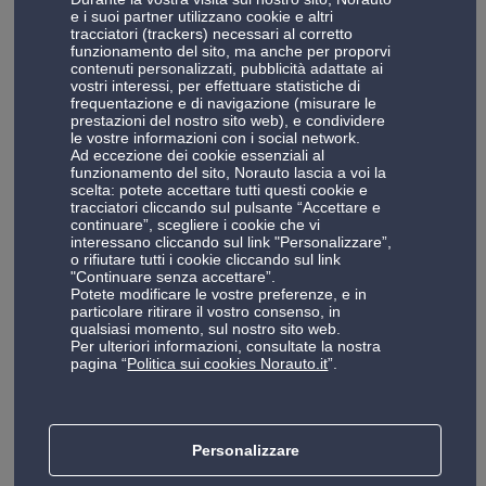
portabici posteriori e portabici da gancio traino
e i suoi partner utilizzano cookie e altri
Barre portatutto
tracciatori (trackers) necessari al corretto
funzionamento del sito, ma anche per proporvi
contenuti personalizzati, pubblicità adattate ai
Se scegli di acquistare un portabici da tetto,
vostri interessi, per effettuare statistiche di
l’acquisto di barre portatutto (barre da tetto) è
frequentazione e di navigazione (misurare le
prestazioni del nostro sito web), e condividere
indispensabile. In realtà, non solo per
Vedi tutto
le vostre informazioni con i social network.
agganciare il portabici auto ma anche per
Ad eccezione dei cookie essenziali al
funzionamento del sito, Norauto lascia a voi la
portasci e box da tetto.
scelta: potete accettare tutti questi cookie e
tracciatori cliccando sul pulsante “Accettare e
continuare”, scegliere i cookie che vi
Box da tetto
interessano cliccando sul link "Personalizzare”,
o rifiutare tutti i cookie cliccando sul link
Per ottenere ulteriore spazio per il trasporto dei
"Continuare senza accettare”.
Potete modificare le vostre preferenze, e in
tuoi bagagli in vista di lunghi viaggi può portare
particolare ritirare il vostro consenso, in
utile un box da tetto. Questo offre spazio
qualsiasi momento, sul nostro sito web.
Vedi tutto
Per ulteriori informazioni, consultate la nostra
sufficiente per bagagli, attrezzatura da sci e
pagina “
Politica sui cookies Norauto.it
”.
oggetti ingombranti.
Gommisti, ricambi auto, meccanico, centri
revisione a Pescara
Personalizzare
Stai cercando un
centro auto completo a Pescara
che