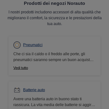
Prodotti dei negozi Norauto
I nostri prodotti includono accessori di alta qualità che
migliorano il comfort, la sicurezza e le prestazioni della
tua auto.
Pneumatici
Che ci sia il caldo o il freddo alle porte, gli
pneumatici saranno sempre un buon acquisto.
Da noi trovi moltissimi pneumatici 4 stagioni,
Vedi tutto
pneumatici invernali e pneumatici estivi delle
migliori marche. Effettua il montaggio
nell’officina Norauto più vicina a te.
Batterie auto
Avere una batteria auto in buono stato ti
rassicura. La vita media delle batterie si aggiro