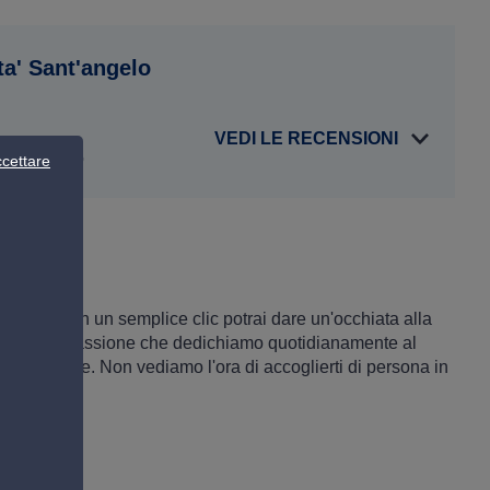
ta' Sant'angelo
VEDI LE RECENSIONI
tro Norauto
cettare
'angelo. Con un semplice clic potrai dare un'occhiata alla
derni e alla passione che dedichiamo quotidianamente al
n il cliente. Non vediamo l'ora di accoglierti di persona in