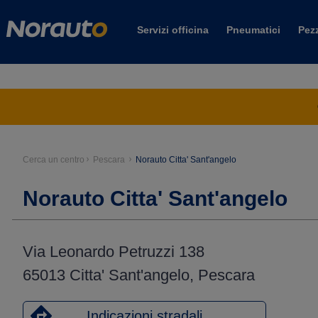
Servizi officina
Pneumatici
Pezz
Cerca un centro
Pescara
Norauto Citta' Sant'angelo
Norauto Citta' Sant'angelo
Via Leonardo Petruzzi 138
65013 Citta' Sant'angelo, Pescara
Indicazioni stradali