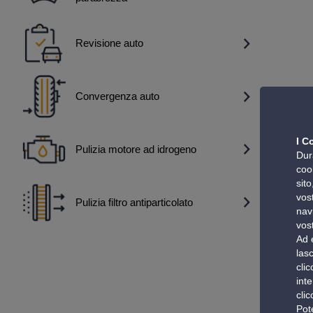
Revisione auto
Convergenza auto
I C
Pulizia motore ad idrogeno
Dura
coo
sit
vost
Pulizia filtro antiparticolato
nav
vos
Ad 
lasc
cli
inte
cli
Pote