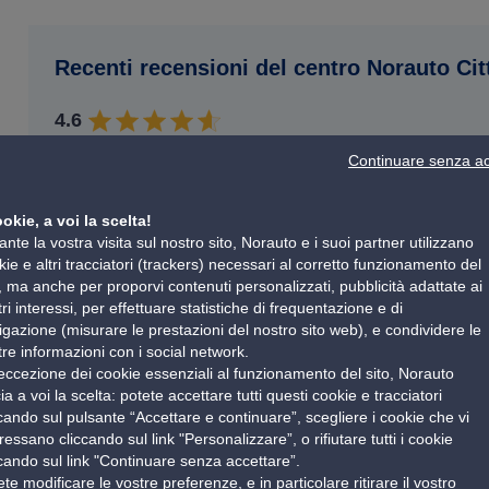
Recenti recensioni del centro Norauto Cit
4.6
177 clienti hanno assegnato un punteggio a questo Cen
Continuare senza ac
ookie, a voi la scelta!
nte la vostra visita sul nostro sito, Norauto e i suoi partner utilizzano
kie e altri tracciatori (trackers) necessari al corretto funzionamento del
Scopri la nostra officina a Citta' Sant'angelo
o, ma anche per proporvi contenuti personalizzati, pubblicità adattate ai
ri interessi, per effettuare statistiche di frequentazione e di
Scopri maggiori informazioni sul nostro centro a Citta' Sant
igazione (misurare le prestazioni del nostro sito web), e condividere le
nostra abilità professionale, ai nostri metodi di lavoro mo
tre informazioni con i social network.
nostro lavoro per mantenere e ottenere un'ottima relazione co
eccezione dei cookie essenziali al funzionamento del sito, Norauto
una una delle nostre officine.
ia a voi la scelta: potete accettare tutti questi cookie e tracciatori
ccando sul pulsante “Accettare e continuare”, scegliere i cookie che vi
ressano cliccando sul link "Personalizzare”, o rifiutare tutti i cookie
ccando sul link "Continuare senza accettare”.
te modificare le vostre preferenze, e in particolare ritirare il vostro