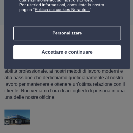
Per ulteriori informazioni, consultate la nostra
pagina “
Politica sui cookies Norauto.it
”.
VEDI LE RECENSIONI
Personalizzare
Scopri la nostra officina a Ravenna
Accettare e continuare
Scopri maggiori informazioni sul nostro centro a Ravenna.
Con un semplice clic potrai dare un'occhiata alla nostra
abilità professionale, ai nostri metodi di lavoro moderni e
alla passione che dedichiamo quotidianamente al nostro
lavoro per mantenere e ottenere un'ottima relazione con il
cliente. Non vediamo l'ora di accoglierti di persona in una
una delle nostre officine.