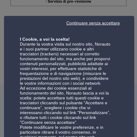
Prenota in pochi clic la Revisione per la tua vettura senza
Continuare senza accettare
perdere tempo!
Appuntamenti dal lunedì al sabato, disponibile anche il
I Cookie, a voi la scelta!
servizio di pre-revisione.
Durante la vostra visita sul nostro sito, Norauto
e i suoi partner utilizzano cookie e altri
tracciatori (trackers) necessari al corretto
Maggiori informazioni
funzionamento del sito, ma anche per proporvi
contenuti personalizzati, pubblicità adattate ai
vostri interessi, per effettuare statistiche di
frequentazione e di navigazione (misurare le
prestazioni del nostro sito web), e condividere
le vostre informazioni con i social network.
Ad eccezione dei cookie essenziali al
funzionamento del sito, Norauto lascia a voi la
Recenti recensioni del centro Norauto
scelta: potete accettare tutti questi cookie e
tracciatori cliccando sul pulsante “Accettare e
Ravenna
continuare”, scegliere i cookie che vi
interessano cliccando sul link "Personalizzare”,
o rifiutare tutti i cookie cliccando sul link
4.6
"Continuare senza accettare”.
Potete modificare le vostre preferenze, e in
205 clienti hanno assegnato un punteggio a
particolare ritirare il vostro consenso, in
questo Centro Norauto
qualsiasi momento, sul nostro sito web.