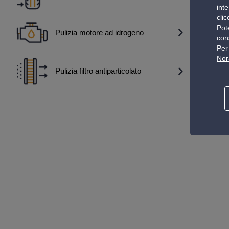
inte
cli
Pote
Pulizia motore ad idrogeno
con
Per 
Nor
Pulizia filtro antiparticolato