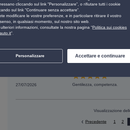
ressano cliccando sul link "Personalizzare”, o rifiutare tutti i cookie
Client Vérifié
ccando sul link "Continuare senza accettare”.
28/07/2026
te modificare le vostre preferenze, e in particolare ritirare il vostro
senso, in qualsiasi momento, sul nostro sito web.
ulteriori informazioni, consultate la nostra pagina “
Politica sui cookies
auto.it
”.
Client Vérifié
28/07/2026
Accettare e continuare
Personalizzare
Client Vérifié
Gentilezza, competenza.
27/07/2026
Visualizzazione del
Precedente
1
2