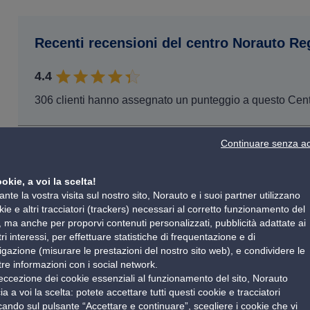
Recenti recensioni del centro Norauto Re
4.4
306 clienti hanno assegnato un punteggio a questo Cen
Continuare senza ac
Client Vérifié
29/07/2026
ookie, a voi la scelta!
nte la vostra visita sul nostro sito, Norauto e i suoi partner utilizzano
kie e altri tracciatori (trackers) necessari al corretto funzionamento del
o, ma anche per proporvi contenuti personalizzati, pubblicità adattate ai
ri interessi, per effettuare statistiche di frequentazione e di
Client Vérifié
igazione (misurare le prestazioni del nostro sito web), e condividere le
rispetto al preventivo ho com
29/07/2026
tre informazioni con i social network.
eccezione dei cookie essenziali al funzionamento del sito, Norauto
ia a voi la scelta: potete accettare tutti questi cookie e tracciatori
ccando sul pulsante “Accettare e continuare”, scegliere i cookie che vi