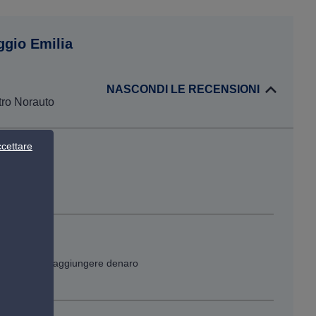
ggio Emilia
NASCONDI LE RECENSIONI
tro Norauto
cettare
unque dovuto aggiungere denaro