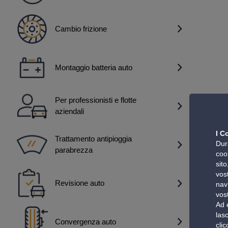
Cambio frizione
Montaggio batteria auto
Per professionisti e flotte
aziendali
I C
Trattamento antipioggia
Dura
parabrezza
coo
sit
vost
Revisione auto
nav
vos
Ad 
lasc
Convergenza auto
cli