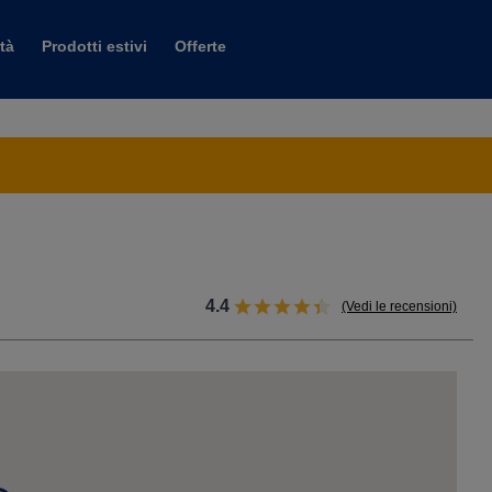
tà
Prodotti estivi
Offerte
.
4.4
(Vedi le recensioni)